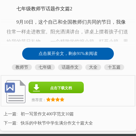
七年级教师节话题作文篇2
9月10日，这个自己和全国教师们共同的节日，我像
往常一样走进教室。阳光洒满讲台，讲桌上摆着孩子们送
给我的节日礼物——一个精致的竹编小箱。打开小箱，里
面跃然呈现62只色彩斑斓的纸鹤，打开纸鹤，是一句句写
点击展开全文，剩余91%未阅读
给语文老师——我的心语。一张标签指路：“亲爱的老
教师节
七年级
话题作文
大全
十五篇
师，每一张纸片都代表着每个学生心中对您最美的祝福，
打开它，您便打开了同学们的心。”
点击下载文档
我抽出一只纸鹤，小心翼翼地打开，上面写着：“赵
推荐度：
老师，您是第一个让我如此信赖的老师，也是让我如此感
动的老师。甚至，我把您当作是知己，不会因为您是老师
上一篇:
初一写景作文400字范文10篇
而会有什么顾忌。真的，您在我摘抄本上写的话‘老师从
下一篇:
快乐的中秋节中学生满分作文十篇大全
你眼中读到了晶晶亮的东西，你长大了!’不知为什么的，