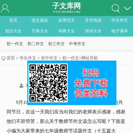
子文库网
描写筷子说明文
www.ziwenku.com
首页
语文基础
实用范文
文学阅读
学生作文
写人作文600字初一范文
知识大全
字典大全
词典大全
诗词大全
电子课本
我的青春我做主初一满分作文范
初一作文
初二作文
初三作文
中考作文
文
成长需要努力初一作文记叙文范
首页
>
学生作文
>
初中作文
>
初一作文
>
网站导航
文
春天的景色初一作文600字5篇
七年级教师节话题作文十五篇大全
关于春节作文600字初一5篇1
07-14
子文库网
收藏
点赞
0
分享
9月10日的教师节到来啦，教师节是全天下老师的共
同节日，在这一天我们应当向我们的老师表示感谢，感谢
他们不辞劳苦，那么关于教师节作文该怎么写呢？下面是
小编为大家带来的七年级教师节话题作文（十五篇大