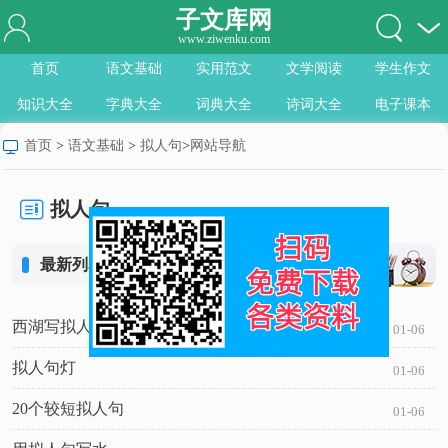
子文库网
www.ziwenku.com
首页
语文基础
实用范文
文学阅读
学生作文
知识大全
字典大全
词典大全
诗词大全
电子课本
首页
>
语文基础
>
拟人句
>
网站导航
拟人句
最新列表
西湖写拟人句
01-06
拟人句灯
01-06
20个较短拟人句
01-06