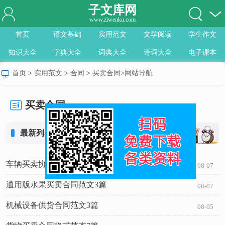
子文库网
www.ziwenku.com
首页
语文基础
实用范文
文学阅读
学生作文
知识大全
字典大全
词典大全
诗词大全
电子课本
首页
>
实用范文
>
合同
>
买卖合同
>
网站导航
买卖合同
最新列表
车辆买卖协议合同书范本7篇
08-07
通用版水果买卖合同范文3篇
08-07
机械设备供货合同范文3篇
08-05