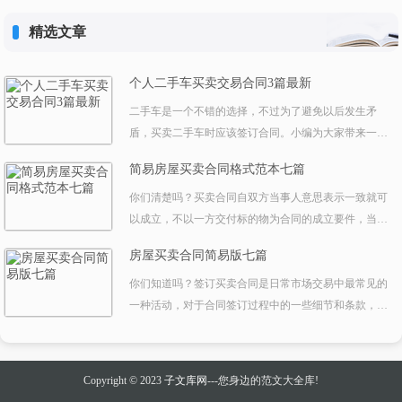
精选文章
个人二手车买卖交易合同3篇最新
二手车是一个不错的选择，不过为了避免以后发生矛
盾，买卖二手车时应该签订合同。小编为大家带来一份
买卖合同，希望大家来学习!个人二手车买卖交易合同1
简易房屋买卖合同格式范本七篇
甲方：乙方：住址：身份证：邮编：电话：手机：保证
人：住址：身份证：邮编：电话：手机：根据《中华人
你们清楚吗？买卖合同自双方当事人意思表示一致就可
民工和国合同法》、《担保法》之规定，甲、乙主保证
以成立，不以一方交付标的物为合同的成立要件，当事
人就汽车买卖事宜，订立合同如下：第一条 甲方根据
人交付标的物属于履行合同。以下是小编为您整理的简
房屋买卖合同简易版七篇
乙方的需求，保证将质量合同、手续齐全的车辆售予乙
易房屋买卖合同格式范本七篇，衷心希望能为您提供帮
方，乙方买受。第二条 乙方所购车辆品牌、规格、数
助！简
你们知道吗？签订买卖合同是日常市场交易中最常见的
量、总价如下表：第三条 付款方式1、首期付款金额：
一种活动，对于合同签订过程中的一些细节和条款，我
乙方首次支付甲
们要慎之又慎。以下是小编为您整理的2023房屋买卖合
同简易版七篇，衷心希望能为您提供帮助！2023房屋
Copyright © 2023
子文库网
---您身边的范文大全库!