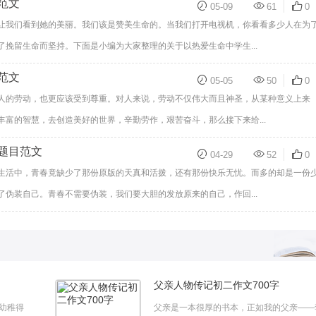
范文
05-09
61
0
让我们看到她的美丽。我们该是赞美生命的。当我们打开电视机，你看看多少人在为
挽留生命而坚持。下面是小编为大家整理的关于以热爱生命中学生...
范文
05-05
50
0
人的劳动，也更应该受到尊重。对人来说，劳动不仅伟大而且神圣，从某种意义上来
富的智慧，去创造美好的世界，辛勤劳作，艰苦奋斗，那么接下来给...
题目范文
04-29
52
0
生活中，青春竟缺少了那份原版的天真和活拨，还有那份快乐无忧。而多的却是一份
伪装自己。青春不需要伪装，我们要大胆的发放原来的自己，作回...
父亲人物传记初二作文700字
幼稚得
父亲是一本很厚的书本，正如我的父亲——