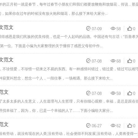
年的正月初一就是春节，每年过春节小朋友们和我们都要放鞭炮和放烟花，传说，那
们，如果你在过年的时候没有放火炮和烟花，那么接下来给大家分...
文范文
07-09
58
0
”懂得感恩是我们民族的优良传统，也是一个人起码的品德。中国还有句古话：“百善孝
第一位。下面是小编为大家整理的关于懂得了感恩父母初中作...
文范文
07-08
68
0
，不珍惜爱，不珍惜一切来之不易的东西。有一种感情叫错过，错过爱，错过可以相
寂寞叫想念，想念一个人，一段往事，一场相遇。那么接下来给大...
范文
07-08
59
0
了太多太多的人生意义，人生道理与人生哲理，只有你细心观察，幸福，是总是跟在
找幸福了，因为，你，已是一个幸福的人了……下面小编给大家分...
范文
06-27
62
0
没有劳动，就没有现在的人类;没有劳动，社会便得不到发展;没有劳动，人类将变得一