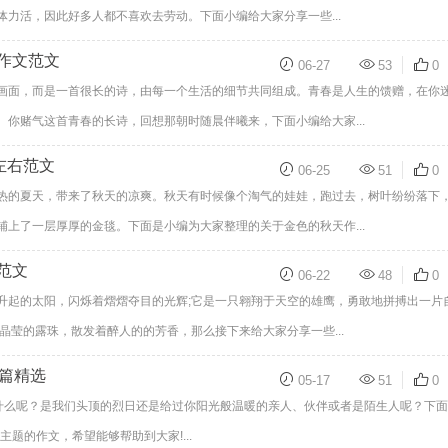
力活，因此好多人都不喜欢去劳动。下面小编给大家分享一些...
作文范文
06-27
53
0
画面，而是一首很长的诗，由每一个生活的细节共同组成。青春是人生的馈赠，在你
你赌气这首青春的长诗，回想那朝时随晨伴曦来，下面小编给大家...
左右范文
06-25
51
0
热的夏天，带来了秋天的凉爽。秋天有时候像个淘气的娃娃，跑过去，树叶纷纷落下
上了一层厚厚的金毯。下面是小编为大家整理的关于金色的秋天作...
范文
06-22
48
0
升起的太阳，闪烁着熠熠夺目的光辉;它是一只翱翔于天空的雄鹰，勇敢地拼搏出一片
晶莹的露珠，散发着醉人的的芳香，那么接下来给大家分享一些...
0篇精选
05-17
51
0
到什么呢？是我们头顶的烈日还是给过你阳光般温暖的亲人、伙伴或者是陌生人呢？下
主题的作文，希望能够帮助到大家!...