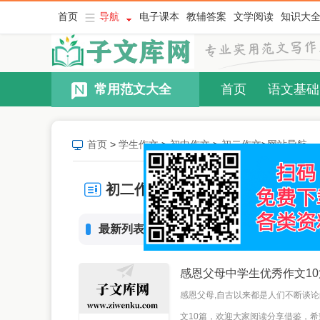
首页
导航
电子课本
教辅答案
文学阅读
知识大
常用范文大全
首页
语文基础
首页
>
学生作文
>
初中作文
>
初二作文
>
网站导航
初二作文
最新列表
感恩父母中学生优秀作文10
感恩父母,自古以来都是人们不断谈论
文10篇，欢迎大家阅读分享借鉴，希望