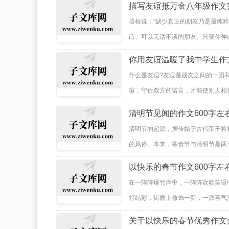
描写友谊抵万金八年级作文
培根说：“缺少真正的朋友乃是最纯
己、可以无话不谈的朋友。只要你伸出
你用友谊温暖了我中学生作
什么是友谊?友谊是朋友之间的一团
谊，守住双方的诺言，才能使别人相信
清明节见闻的作文600字左
清明节的起源，据传始于古代帝王将
的风俗。本来，寒食节与清明节是两个
以快乐的春节作文600字左
在一阵阵爆竹声中，一阵阵欢歌笑语
灯结彩，街面上修饰一新，一派喜气洋
关于以快乐的春节优秀作文