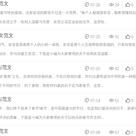
范文
07-26
29
0
粹最可怜的孤独，没有友谊则斯世不过是一片荒野。”每个人都渴望友谊，都希望懂得自
友谊之手，给别人温暖与关爱，友谊之花定会处处绽开。这里给...
文范文
07-25
31
0
和气，友谊是系着两个人的心的一条线，友谊是两个人互相帮助而形成的。只有珍惜友
你，并与你建立友谊。下面是小编为大家整理的关于你用友谊温暖...
右范文
07-15
42
0
相“墓祭”之礼，后来民间亦相仿效，于此日祭祖扫墓，历代沿袭而成为中华民族一种
不同的节日，到了唐朝，将祭拜扫墓的日子定为寒食节。这里...
右范文
07-14
51
0
中，我们终于迎来了春节!春节，是中国最盛大的节日，也是我们最高兴的日子。家家
洋的景象，下面是小编为大家整理的关于以快乐的春节作文60...
范文
07-09
57
0