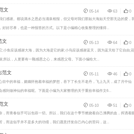
范文
05-14
63
0
我们感谢。都说滴水之恩必当涌泉相报，但父母对我们那如大海如天空那无边的爱，
好好尽孝，也是一种报答的方式。以下是小编精心收集整理的懂得...
范文
05-13
64
0
;小鱼应该感谢大海，因为大海是它的家;小鸟应该感谢蓝天，因为蓝天给了它自由;
;所以，人更要有一颗感恩之心，来感恩父母。下面小编给大...
右范文
05-11
46
0
心目中的幸福，嫦娥怀抱着幸福的梦想，吞下了长生不老丹，飞上九天，成了月中仙
感到做神仙的幸福呢。下面是小编为大家整理的关于重拾幸福作文6...
范文
05-10
51
0
奈，而青春似乎可以包容一切。所以，我们在这个季节燃烧着自己沸腾的血，挥洒着
，而这似乎并不是多大的功绩，我们愿意抒发自己内心的苦闷，这...