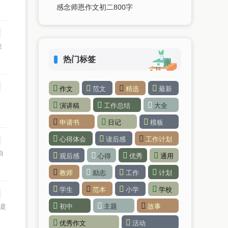
感念师恩作文初二800字
迷
热门标签
作文
范文
精选
最新
，
演讲稿
工作总结
大全
申请书
日记
模板
心得体会
读后感
工作计划
自
观后感
心得
优秀
通用
教师
励志
工作
计划
学生
范本
小学
学校
初中
主题
故事
面是
优秀作文
活动