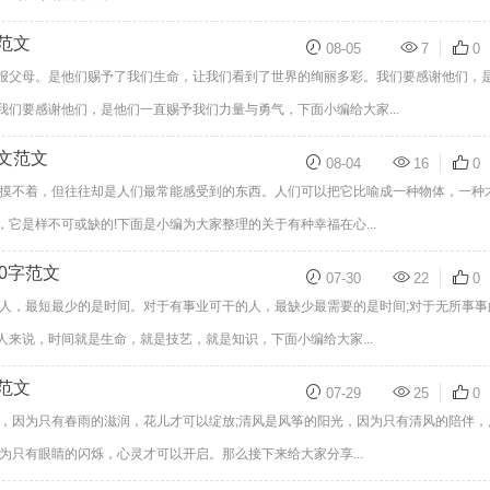
范文
08-05
7
0
报父母。是他们赐予了我们生命，让我们看到了世界的绚丽多彩。我们要感谢他们，
们要感谢他们，是他们一直赐予我们力量与勇气，下面小编给大家...
文范文
08-04
16
0
，摸不着，但往往却是人们最常能感受到的东西。人们可以把它比喻成一种物体，一种
它是样不可或缺的!下面是小编为大家整理的关于有种幸福在心...
0字范文
07-30
22
0
老人，最短最少的是时间。对于有事业可干的人，最缺少最需要的是时间;对于无所事事
来说，时间就是生命，就是技艺，就是知识，下面小编给大家...
范文
07-29
25
0
光，因为只有春雨的滋润，花儿才可以绽放;清风是风筝的阳光，因为只有清风的陪伴，
为只有眼睛的闪烁，心灵才可以开启。那么接下来给大家分享...