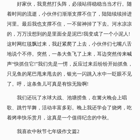
好家伙，我竟然打头阵，必须站得稳稳当当才行。随
着时间的流逝，小伙伴们渐渐支撑不住了，陆陆续续掉进
河里。最后我也支撑不住，一不留神掉了下去。河水凉凉
的，万万没想到的是里面全是泥巴!我变成了一个小泥人!
这时网红毯飘过来，我赶紧爬了上去，小伙伴们七嘴八舌
地说个不停。突然，一条大鱼飞了上来，耳边突然传来喊
声“快抓住它!”我们先是一愣，反应过来后纷纷开始抓鱼，
只见鱼的尾巴甩来甩去的，银光一闪跳入水中一眨眼不见
了。呼，这条鱼儿可真是有惊无险啊!
我们还玩了水球大战、池塘捞鱼，在篝火晚会上唱
歌、跳竹竿舞，活动丰富多彩。晚上我还学会了烧烤，吃
着烤串快乐赏月，这真是一个值得纪念的中秋。
我喜欢中秋节七年级作文篇2