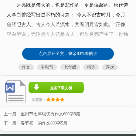
月亮既是伟大的，也是悲伤的，更是温馨的。唐代诗
人李白曾经写出过不朽的诗篇：“今人不识古时月，今月
曾经照古人。古人今人若流水，共看明月皆如此。”正像
李白所说，无论是今人还是古人，都对月亮产生了一份独
特的感情。
点击展开全文，剩余83%未阅读
晚霞消退，太阳渐渐褪去了明亮的光辉，留给大地的
是暗红中的忧伤，也许是一份恐惧，把人间带进了黑暗之
作文
中秋节
七年级
精选
喜欢
中。忽然一种莫名的银白洒在了大地上，我抬头一看，好
不惊喜，啊，月亮，原来是月亮!月亮用她那皎洁的光辉
点击下载文档
抚摸着大地，大地更有了一些妩媚和神秘，我们也就少了
推荐度：
一些恐惧，多了一些梦幻。
上一篇:
重阳节七年级优秀作文600字8篇
看一看，想一想，深感月亮是伟大的。为什么这么说
下一篇:
春节初一的作文600字5篇
呢?因为月亮反射着太阳的光辉，当一个二传手，把光明