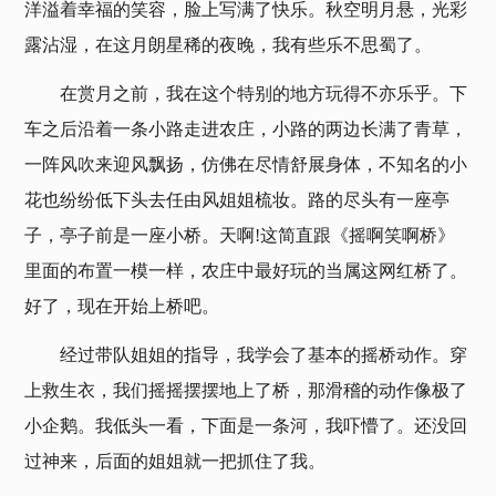
洋溢着幸福的笑容，脸上写满了快乐。秋空明月悬，光彩
露沾湿，在这月朗星稀的夜晚，我有些乐不思蜀了。
在赏月之前，我在这个特别的地方玩得不亦乐乎。下
车之后沿着一条小路走进农庄，小路的两边长满了青草，
一阵风吹来迎风飘扬，仿佛在尽情舒展身体，不知名的小
花也纷纷低下头去任由风姐姐梳妆。路的尽头有一座亭
子，亭子前是一座小桥。天啊!这简直跟《摇啊笑啊桥》
里面的布置一模一样，农庄中最好玩的当属这网红桥了。
好了，现在开始上桥吧。
经过带队姐姐的指导，我学会了基本的摇桥动作。穿
上救生衣，我们摇摇摆摆地上了桥，那滑稽的动作像极了
小企鹅。我低头一看，下面是一条河，我吓懵了。还没回
过神来，后面的姐姐就一把抓住了我。