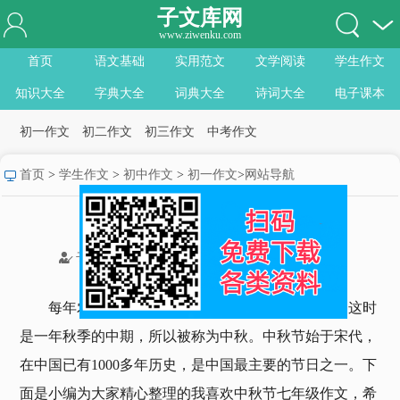
子文库网
写人作文600字初一范文
www.ziwenku.com
首页
语文基础
实用范文
文学阅读
学生作文
介绍西瓜说明文500字
知识大全
字典大全
词典大全
诗词大全
电子课本
奋进新征程建功新时代优秀作文
初一作文
初二作文
初三作文
中考作文
5篇
写人写事初一作文600字大全
首页
>
学生作文
>
初中作文
>
初一作文
>
网站导航
我的青春我做主初一作文600字
我喜欢中秋节七年级作文精选10篇
范文
细节决定成败话题作文600字初
03-05
子文库网
收藏
点赞
0
分享
一范文
每年农历八月十五日，是我国传统的中秋佳节。这时
是一年秋季的中期，所以被称为中秋。中秋节始于宋代，
在中国已有1000多年历史，是中国最主要的节日之一。下
面是小编为大家精心整理的我喜欢中秋节七年级作文，希