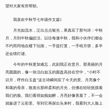
望对大家有所帮助。
我喜欢中秋节七年级作文篇1
月光如流水，泛出点点银光，果真应了那句诗：中秋
月，月到中秋偏皎洁。以往每逢中秋，我和小伙伴们都会
不约而同地在楼下玩闹，一手提灯笼，一手啃月饼，多半
还会猜灯谜。
今年的中秋更加难忘，此刻我正在赏月。那美丽的月
亮圆圆的，像一块洁白如玉的圆盘高挂在空中，“小时不
识月，呼作白玉盘”这古诗瞬间应了今天的景。月亮像个
和蔼的母亲，散发出那样柔和的月光，仿佛在轻轻抚摸着
我们的脸。我们看得如痴如醉，月亮好像害羞了，不一会
就躲进了云彩里。等到它再探出头来时，我看到大人脸上