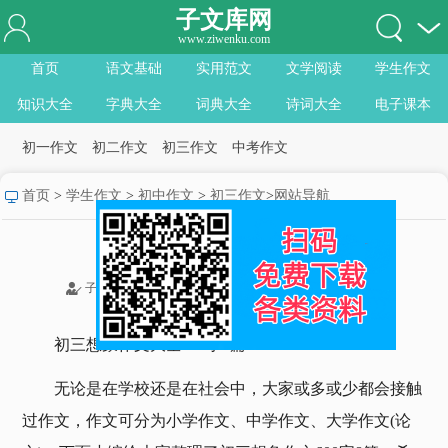
子文库网
初三关于成长的优秀作文范文9
www.ziwenku.com
篇
首页
语文基础
实用范文
文学阅读
学生作文
我想象的初三生活作文
知识大全
字典大全
词典大全
诗词大全
电子课本
以我的成长九年级优秀作文范文
初一作文
初二作文
初三作文
中考作文
九年级关于责任的作文记叙文5
首页
>
学生作文
>
初中作文
>
初三作文
>
网站导航
篇
关于友谊贵在真话题作文初三范
初三想象作文600字
文
以和奋斗一起走过作文初三范文
01-03
子文库网
收藏
点赞
2
分享
初三想象作文大全600字8篇
无论是在学校还是在社会中，大家或多或少都会接触
过
作文
，作文可分为小学作文、中学作文、大学作文(论