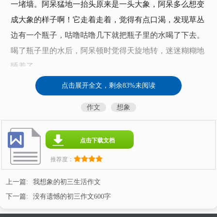
一堵墙。阿呆猛地一抬头原来是一头大象，阿呆多么想变
成大象的样子啊！它走着走着，觉得有点口渴，发现草丛
边有一个瓶子，咕噜咕噜几下就把瓶子里的水喝了下去。
喝了瓶子里的水后，阿呆顿时觉得天旋地转，迷迷糊糊地
睡着了。
点击展开全文，剩余83%未阅读
一阵微风吹来，阿呆被惊醒了。当它站起来时，发现
任何事物变得比自己还小。阿呆有点疑惑不解：是我变大
作文
想象
了还是事物变小了呢？这时阿呆发现自己喝过的那瓶水，
上面写着“巨人药水”，原来，凡是喝过“巨人药水”的人，
点击下载文档
都会变大。阿呆这才意识到是自己变大了，非常开心。草
推荐度：
丛里走来一头大象，阿呆对大象吼了一句：“我是王
者！”大地也随之震动起来，大象吓了一跳，撒腿就跑
上一篇:
我想象的初三生活作文
了。阿呆高兴极了，自言自语地说：“变大了真好，连大
下一篇:
没有遗憾的初三作文600字
家都怕我了。”