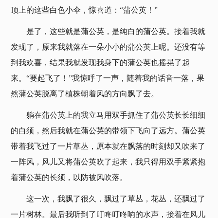
顶上的这些白色小伞，惊喜道：“蒲公英！”
是了，这些就是蒲公英，是纯白的蒲公英。接着我就
发现了，原来我就落在一朵小小的蒲公英上呢。还没有等
到我欢喜，结果我就发现我身下的蒲公英也摇晃了起
来。“要起飞了！”我惊呼了一声，随着我的话音一落，果
然蒲公英脱离了植株朝着风的方向飘了去。
躺在蒲公英上的我立马用双手抓住了蒲公英长长细细
的白须，然后我就在蒲公英的带领下飞向了远方。蒲公英
带着我飞过了一片草丛，原本就在飘落的时刻却又吹来了
一阵风，风儿又将蒲公英吹了起来，我只得用双手紧紧抱
着蒲公英的长须，以防被风吹落。
这一次，我飘了很久，飘过了草丛，花丛，还飘过了
一片树林。最后我听到了叮咚叮咚响的水声，接着在风儿